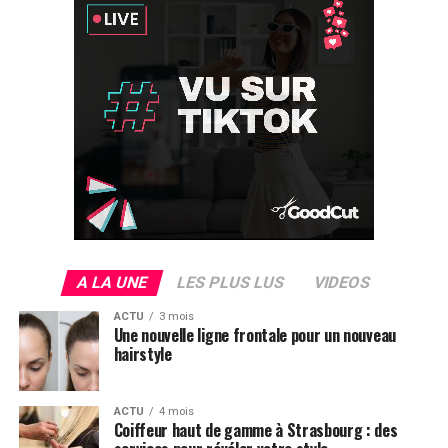
A LA UNE
LES PLUS LUS
VIDEOS
ACTU
3 mois
Une nouvelle ligne frontale pour un nouveau
hairstyle
ACTU
4 mois
Coiffeur haut de gamme à Strasbourg : des