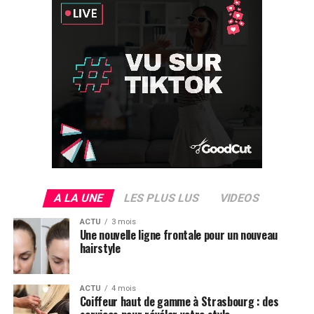
A LA UNE
LES PLUS LUS
VIDEOS
ACTU
3 mois
Une nouvelle ligne frontale pour un nouveau
hairstyle
ACTU
4 mois
Coiffeur haut de gamme à Strasbourg : des