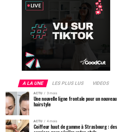
A LA UNE
LES PLUS LUS
VIDEOS
ACTU
3 mois
Une nouvelle ligne frontale pour un nouveau
hairstyle
ACTU
4 mois
Coiffeur haut de gamme à Strasbourg : des